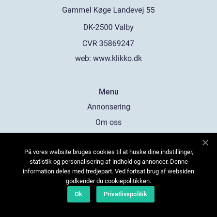
web:
www.klikko.dk
Menu
Annonsering
Om oss
Cookies
På vores website bruges cookies til at huske dine indstillinger,
Kontakta oss
statistik og personalisering af indhold og annoncer. Denne
Sitemap
information deles med tredjepart. Ved fortsat brug af websiden
godkender du cookiepolitikken.
Ok
Privatlivspolitik