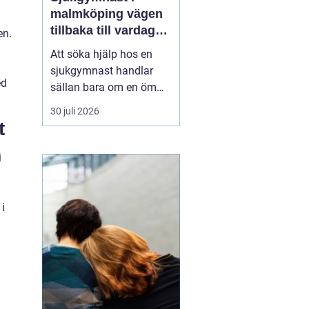
malmköping vägen
tillbaka till vardag
en.
och rörelse
Att söka hjälp hos en
sjukgymnast handlar
ed
sällan bara om en öm
muskel eller en stel
30 juli 2026
nacke. För många
t
handlar det om att
kunna arbeta, orka med
i
vardagen, fortsätta med
sin idrott eller behålla
självständighet efter en
i
skada eller sjukdom. I en
mindre ...