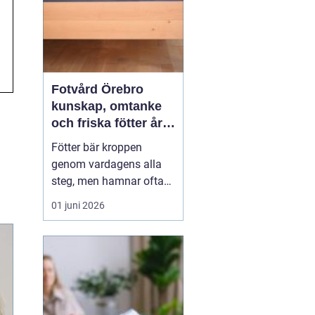
Fotvård Örebro
kunskap, omtanke
och friska fötter året
runt
Fötter bär kroppen
genom vardagens alla
steg, men hamnar ofta
längst ner på
01 juni 2026
prioriteringslistan.
Många söker hjälp först
när problemen redan gör
ont, skaver eller
begränsar vardagen.
Med
genomtänkt fotvård