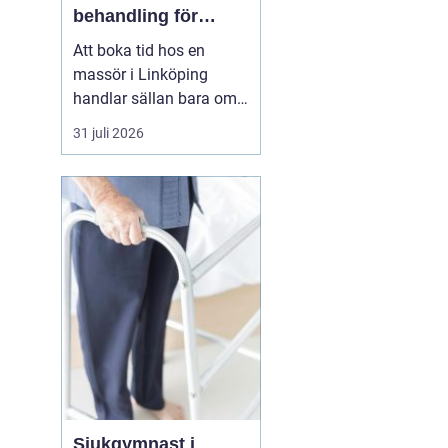
behandling för
kropp och hälsa
Att boka tid hos en
massör i Linköping
handlar sällan bara om
att unna sig något skönt.
31 juli 2026
För många är massage
ett viktigt stöd i
vardagen för att orka
arbeta, träna och leva ett
aktivt liv utan ständig
värk. En genomtänkt
massage kan minska
spänningar...
Sjukgymnast i