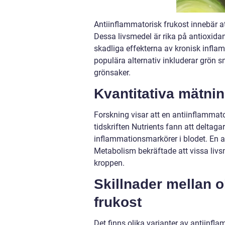
Antiinflammatorisk frukost innebär at
Dessa livsmedel är rika på antioxid
skadliga effekterna av kronisk inflam
populära alternativ inkluderar grön
grönsaker.
Kvantitativa mätni
Forskning visar att en antiinflammato
tidskriften Nutrients fann att deltag
inflammationsmarkörer i blodet. En a
Metabolism bekräftade att vissa livs
kroppen.
Skillnader mellan o
frukost
Det finns olika varianter av antiinfla