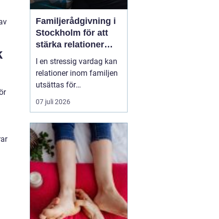
Familjerådgivning i
 av
Stockholm för att
stärka relationer
k
och hantera
I en stressig vardag kan
utmaningar
relationer inom familjen
utsättas för
ör
påfrestningar och
07 juli 2026
konflikter.
Familjerådgivning
Stockholm
erbjuder stöd
rar
och verktyg för a...