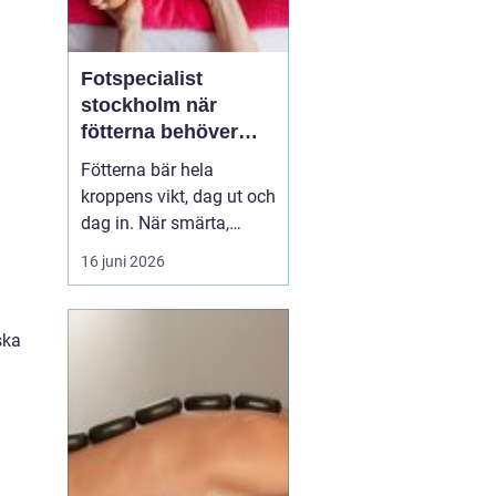
Fotspecialist
stockholm när
fötterna behöver
mer än vila
Fötterna bär hela
kroppens vikt, dag ut och
dag in. När smärta,
stelhet eller
16 juni 2026
felställningar uppstår
märks det ofta direkt i
vardagen vid varje steg, i
ska
varje trappa, under varje
promenad. Många
väntar länge innan de
söker hjälp, trots att tidig
utre...