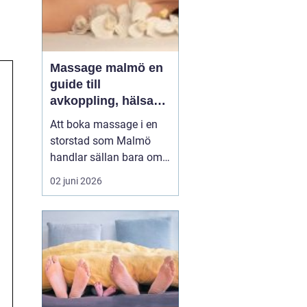
Massage malmö en
guide till
avkoppling, hälsa
och välmående
Att boka massage i en
storstad som Malmö
handlar sällan bara om
lyx. För många är det ett
02 juni 2026
sätt att hantera
stillasittande jobb,
långvarig smärta eller
stress som aldrig verkar
ge med sig. Samtidigt
växer intresset för både
klassisk svensk
massage och...