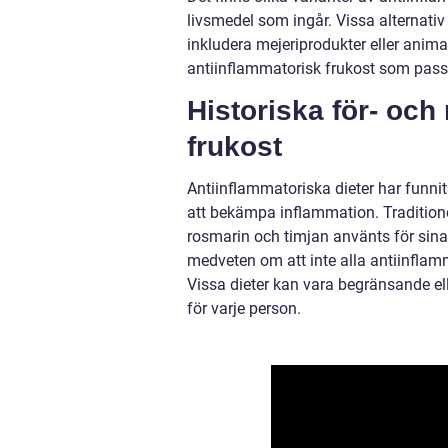
livsmedel som ingår. Vissa alternati
inkludera mejeriprodukter eller animal
antiinflammatorisk frukost som passa
Historiska för- oc
frukost
Antiinflammatoriska dieter har funnit
att bekämpa inflammation. Traditione
rosmarin och timjan använts för sina
medveten om att inte alla antiinflamm
Vissa dieter kan vara begränsande elle
för varje person.