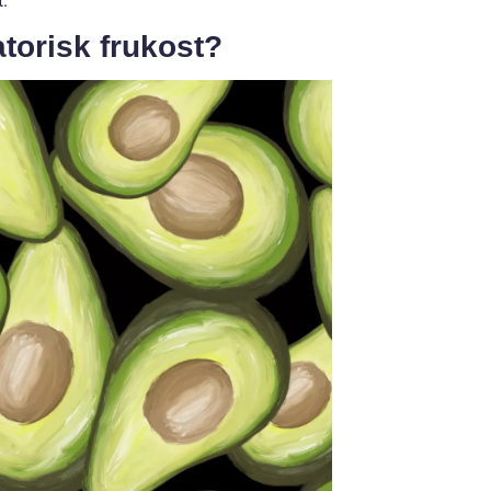
t.
torisk frukost?