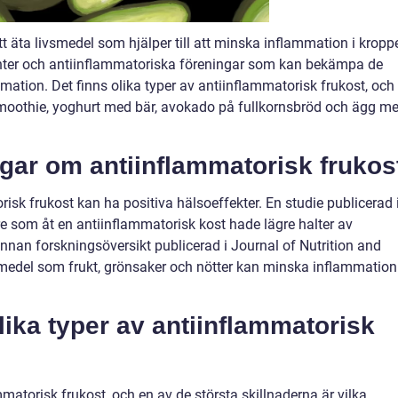
t äta livsmedel som hjälper till att minska inflammation i kropp
anter och antiinflammatoriska föreningar som kan bekämpa de
mation. Det finns olika typer av antiinflammatorisk frukost, och
 smoothie, yoghurt med bär, avokado på fullkornsbröd och ägg m
ngar om antiinflammatorisk frukos
risk frukost kan ha positiva hälsoeffekter. En studie publicerad 
are som åt en antiinflammatorisk kost hade lägre halter av
nnan forskningsöversikt publicerad i Journal of Nutrition and
medel som frukt, grönsaker och nötter kan minska inflammation 
lika typer av antiinflammatorisk
mmatorisk frukost, och en av de största skillnaderna är vilka