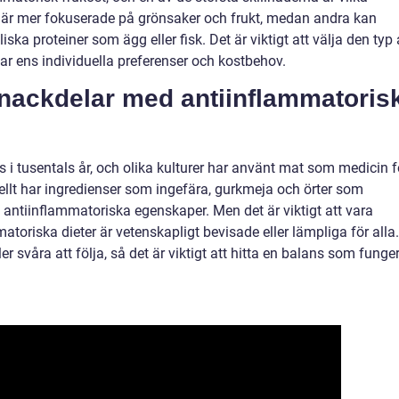
v är mer fokuserade på grönsaker och frukt, medan andra kan
iska proteiner som ägg eller fisk. Det är viktigt att välja den typ
r ens individuella preferenser och kostbehov.
h nackdelar med antiinflammatoris
s i tusentals år, och olika kulturer har använt mat som medicin f
llt har ingredienser som ingefära, gurkmeja och örter som
 antiinflammatoriska egenskaper. Men det är viktigt att vara
atoriska dieter är vetenskapligt bevisade eller lämpliga för alla.
r svåra att följa, så det är viktigt att hitta en balans som funge