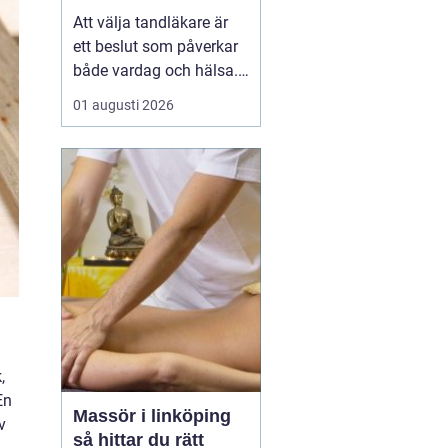
Att välja tandläkare är
ett beslut som påverkar
både vardag och hälsa.
Den som söker
01 augusti 2026
tandläkare åhus
vill ofta
ha mer än bara någon
som lagar hål. En trygg
kontakt, rimliga
väntetider och en lugn
miljö ...
,
En
Massör i linköping
v
så hittar du rätt