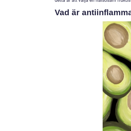
detta är att välja en hälsosam frukos
Vad är antiinflamma