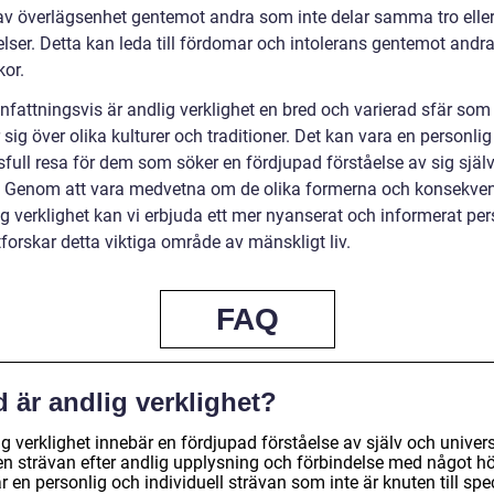
av överlägsenhet gentemot andra som inte delar samma tro elle
elser. Detta kan leda till fördomar och intolerans gentemot andr
or.
attningsvis är andlig verklighet en bred och varierad sfär som
 sig över olika kulturer och traditioner. Det kan vara en personli
full resa för dem som söker en fördjupad förståelse av sig själ
. Genom att vara medvetna om de olika formerna och konsekve
g verklighet kan vi erbjuda ett mer nyanserat och informerat per
tforskar detta viktiga område av mänskligt liv.
FAQ
 är andlig verklighet?
g verklighet innebär en fördjupad förståelse av själv och univer
en strävan efter andlig upplysning och förbindelse med något hö
r en personlig och individuell strävan som inte är knuten till spe