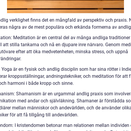
dlig verklighet finns det en mångfald av perspektiv och praxis.
eras några av de mest populära och erkända formerna av andlig
ation: Meditation är en central del av många andliga traditioner
ill att stilla tankarna och nå en djupare inre närvaro. Genom med
 utövare efter att öka medvetenheten, minska stress, och uppnå
rändringar.
 Yoga är en fysisk och andlig disciplin som har sina rötter i Indi
rar kroppsställningar, andningstekniker, och meditation för att 
och harmoni i både kropp och sinne.
anism: Shamanism är en urgammal andlig praxis som involver
kation med andar och självläkning. Shamaner är förstådda s
diärer mellan människor och andevärlden, och de använder olika 
iker för att få tillgång till andevärlden.
tendom: I kristendomen betonar man relationen mellan individen