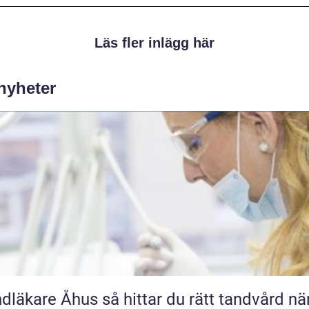
Läs fler inlägg här
 nyheter
e Åhus så hittar du rätt tandvård nära