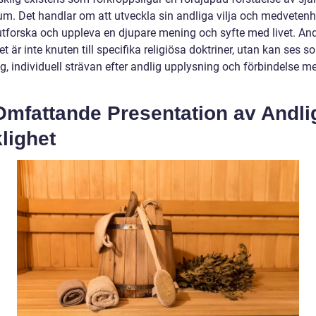
um. Det handlar om att utveckla sin andliga vilja och medvetenh
utforska och uppleva en djupare mening och syfte med livet. And
et är inte knuten till specifika religiösa doktriner, utan kan ses 
g, individuell strävan efter andlig upplysning och förbindelse m
Omfattande Presentation av Andli
lighet