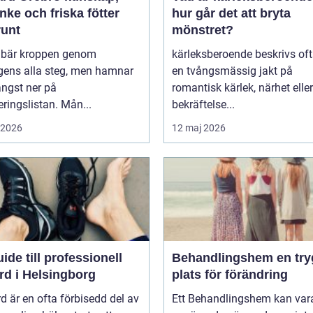
ke och friska fötter
hur går det att bryta
runt
mönstret?
r bär kroppen genom
kärleksberoende beskrivs of
gens alla steg, men hamnar
en tvångsmässig jakt på
ängst ner på
romantisk kärlek, närhet eller
teringslistan. Mån...
bekräftelse...
i 2026
12 maj 2026
ide till professionell
Behandlingshem en trygg
rd i Helsingborg
plats för förändring
d är en ofta förbisedd del av
Ett Behandlingshem kan var