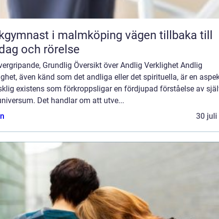
ymnast i malmköping vägen tillbaka till
dag och rörelse
ergripande, Grundlig Översikt över Andlig Verklighet Andlig
ighet, även känd som det andliga eller det spirituella, är en aspe
lig existens som förkroppsligar en fördjupad förståelse av själ
niversum. Det handlar om att utve...
n
30 jul