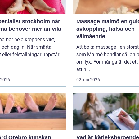
ecialist stockholm när
Massage malmö en guide till
rna behöver mer än vila
avkoppling, hälsa och
välmående
na bär hela kroppens vikt,
 och dag in. När smärta,
Att boka massage i en stors
t eller felställningar uppstår...
som Malmö handlar sällan 
om lyx. För många är det ett 
att h...
i 2026
02 juni 2026
 Örebro kunskap,
Vad är kärleksberoende oc