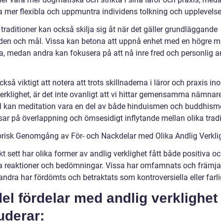
a mer flexibla och uppmuntra individens tolkning och upplevelse
traditioner kan också skilja sig åt när det gäller grundläggande
den och mål. Vissa kan betona att uppnå enhet med en högre ma
a, medan andra kan fokusera på att nå inre fred och personlig a
ckså viktigt att notera att trots skillnaderna i läror och praxis in
erklighet, är det inte ovanligt att vi hittar gemensamma nämnare.
 kan meditation vara en del av både hinduismen och buddhism
isar på överlappning och ömsesidigt inflytande mellan olika tradi
orisk Genomgång av För- och Nackdelar med Olika Andlig Verkli
kt sett har olika former av andlig verklighet fått både positiva o
a reaktioner och bedömningar. Vissa har omfamnats och främja
ndra har fördömts och betraktats som kontroversiella eller farli
el fördelar med andlig verklighet
uderar: