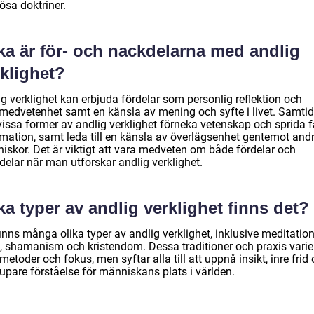
iösa doktriner.
ka är för- och nackdelarna med andlig
klighet?
g verklighet kan erbjuda fördelar som personlig reflektion och
vmedvetenhet samt en känsla av mening och syfte i livet. Samtid
vissa former av andlig verklighet förneka vetenskap och sprida f
rmation, samt leda till en känsla av överlägsenhet gentemot and
iskor. Det är viktigt att vara medveten om både fördelar och
delar när man utforskar andlig verklighet.
ka typer av andlig verklighet finns det?
inns många olika typer av andlig verklighet, inklusive meditation
, shamanism och kristendom. Dessa traditioner och praxis varier
metoder och fokus, men syftar alla till att uppnå insikt, inre frid
upare förståelse för människans plats i världen.