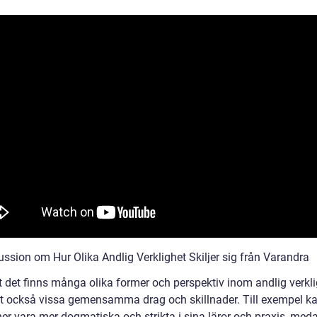
ussion om Hur Olika Andlig Verklighet Skiljer sig från Varandra
t det finns många olika former och perspektiv inom andlig verkli
et också vissa gemensamma drag och skillnader. Till exempel ka
ner vara mer dogmatiska och strikta i sina läror och praxis, med