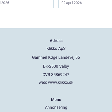
l 2026
02 april 2026
Adress
web:
www.klikko.dk
Menu
Annonsering