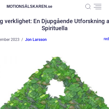
MOTIONSÄLSKAREN.
se
g verklighet: En Djupgående Utforskning 
Spirituella
red
ember 2023
Jon Larsson