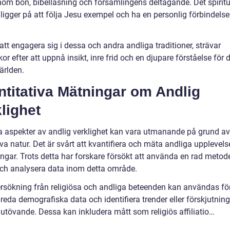
om bön, bibelläsning och församlingens deltagande. Det spiritu
 ligger på att följa Jesu exempel och ha en personlig förbindels
tt engagera sig i dessa och andra andliga traditioner, strävar
r efter att uppnå insikt, inre frid och en djupare förståelse för 
världen.
titativa Mätningar om Andlig
lighet
a aspekter av andlig verklighet kan vara utmanande på grund a
va natur. Det är svårt att kvantifiera och mäta andliga upplevels
ngar. Trots detta har forskare försökt att använda en rad metode
ch analysera data inom detta område.
rsökning från religiösa och andliga beteenden kan användas för
eda demografiska data och identifiera trender eller förskjutning
 utövande. Dessa kan inkludera mått som religiös affiliatio…