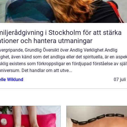
iljerådgivning i Stockholm för att stärka
ationer och hantera utmaningar
ergripande, Grundlig Översikt över Andlig Verklighet Andlig
ighet, även känd som det andliga eller det spirituella, är en aspe
lig existens som förkroppsligar en fördjupad förståelse av själ
niversum. Det handlar om att utve...
elle Wiklund
07 jul