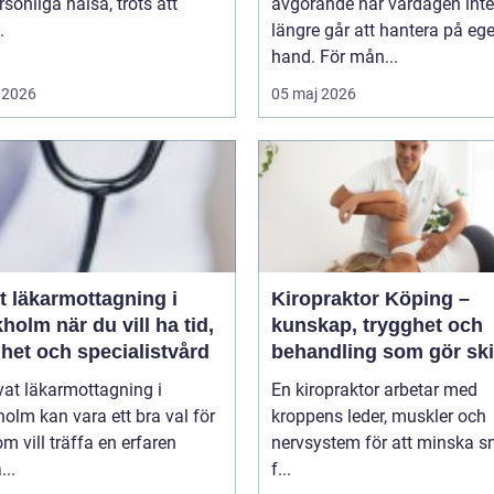
rsonliga hälsa, trots att
avgörande när vardagen inte
.
längre går att hantera på eg
hand. För mån...
 2026
05 maj 2026
t läkarmottagning i
Kiropraktor Köping –
 du vill ha tid,
kunskap, trygghet och
het och specialistvård
behandling som gör ski
vat läkarmottagning i
En kiropraktor arbetar med
olm kan vara ett bra val för
kroppens leder, muskler och
m vill träffa en erfaren
nervsystem för att minska s
...
f...