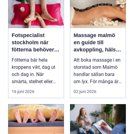
Fotspecialist
Massage malmö
stockholm när
en guide till
fötterna behöver
avkoppling, hälsa
mer än vila
och välmående
Fötterna bär hela
Att boka massage i en
kroppens vikt, dag ut
storstad som Malmö
och dag in. När
handlar sällan bara
smärta, stelhet eller
om lyx. För många är
felställningar uppstår...
det ett sätt att h...
16 juni 2026
02 juni 2026