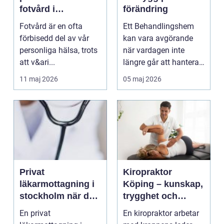
fotvård i
förändring
Helsingborg
Fotvård är en ofta
Ett Behandlingshem
förbisedd del av vår
kan vara avgörande
personliga hälsa, trots
när vardagen inte
att v&ari...
längre går att hantera
på egen hand. För
11 maj 2026
05 maj 2026
mån...
Privat
Kiropraktor
läkarmottagning i
Köping – kunskap,
stockholm när du
trygghet och
vill ha tid, trygghet
behandling som
En privat
En kiropraktor arbetar
och specialistvård
gör skillnad