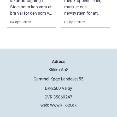
läkarmottagning i
med kroppens leder,
Stockholm kan vara ett
muskler och
bra val för den som vill
nervsystem för att
träffa en erfaren
minska smärta, f...
04 april 2026
02 april 2026
specia...
Adress
web:
www.klikko.dk