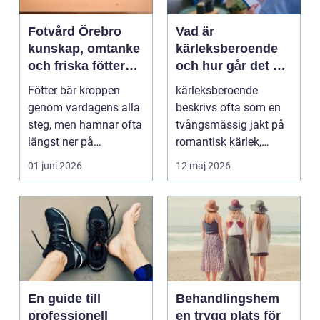
Fotvård Örebro
Vad är
kunskap, omtanke
kärleksberoende
och friska fötter
och hur går det att
året runt
bryta mönstret?
Fötter bär kroppen
kärleksberoende
genom vardagens alla
beskrivs ofta som en
steg, men hamnar ofta
tvångsmässig jakt på
längst ner på
romantisk kärlek,
prioriteringslistan.
närhet eller
01 juni 2026
12 maj 2026
Mån...
bekräftelse...
En guide till
Behandlingshem
professionell
en trygg plats för