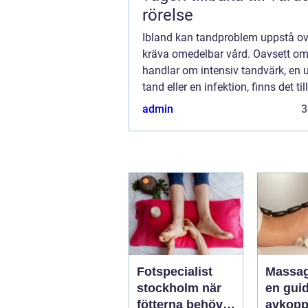
rörelse
Ibland kan tandproblem uppstå o
kräva omedelbar vård. Oavsett om
handlar om intensiv tandvärk, en 
tand eller en infektion, finns det ti
lösningar i Skövde som säkerst&a
admin
3
Fotspecialist
Massa
stockholm när
en guide
fötterna behöver
avkopp