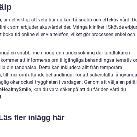
älp
 är det viktigt att veta hur du kan få snabb och effektiv vård. D
klinik som erbjuder akutvårdstider. Många kliniker i Skövde erbju
t boka tid online eller via telefon, vilket gör processen enkel och
omgå en snabb, men noggrann undersökning där tandläkaren
Du kommer att informeras om tillgängliga behandlingsalternativ o
älla din tandhälsa. Detta kan inkludera allt från temporära
a, till mer omfattande behandlingar för att säkerställa långvarig
gänglig ökar också tryggheten i vardagen. Genom att välja en pålitl
eHealthySmile
, kan du vara säker på att du får den vård du
t.
Läs fler inlägg här