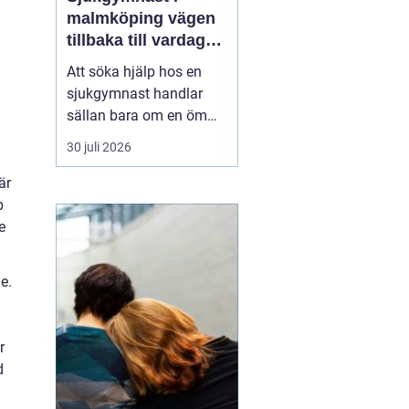
malmköping vägen
tillbaka till vardag
och rörelse
Att söka hjälp hos en
sjukgymnast handlar
sällan bara om en öm
muskel eller en stel
30 juli 2026
nacke. För många
handlar det om att
är
kunna arbeta, orka med
b
vardagen, fortsätta med
e
sin idrott eller behålla
självständighet efter en
e.
skada eller sjukdom. I en
mindre ...
r
d