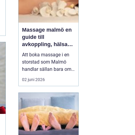
Massage malmö en
guide till
avkoppling, hälsa
och välmående
Att boka massage i en
storstad som Malmö
handlar sällan bara om
lyx. För många är det ett
02 juni 2026
sätt att hantera
stillasittande jobb,
långvarig smärta eller
stress som aldrig verkar
ge med sig. Samtidigt
växer intresset för både
klassisk svensk
massage och...