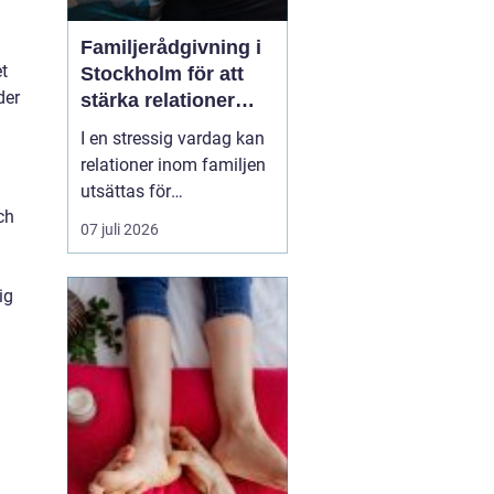
Familjerådgivning i
et
Stockholm för att
der
stärka relationer
och hantera
I en stressig vardag kan
utmaningar
relationer inom familjen
utsättas för
ch
påfrestningar och
07 juli 2026
konflikter.
a
Familjerådgivning
ig
Stockholm
erbjuder stöd
och verktyg för a...