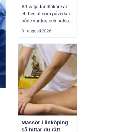
Att välja tandläkare är
ett beslut som påverkar
både vardag och hälsa.
Den som söker
01 augusti 2026
tandläkare åhus
vill ofta
ha mer än bara någon
som lagar hål. En trygg
kontakt, rimliga
väntetider och en lugn
miljö ...
Massör i linköping
så hittar du rätt