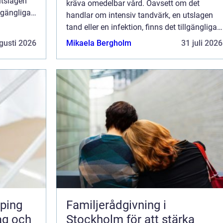
utslagen
kräva omedelbar vård. Oavsett om det
llgängliga
handlar om intensiv tandvärk, en utslagen
um...
tand eller en infektion, finns det tillgängliga
lösningar i Skövde som säkerst&aum...
gusti 2026
Mikaela Bergholm
31 juli 2026
ping
Familjerådgivning i
dag och
Stockholm för att stärka