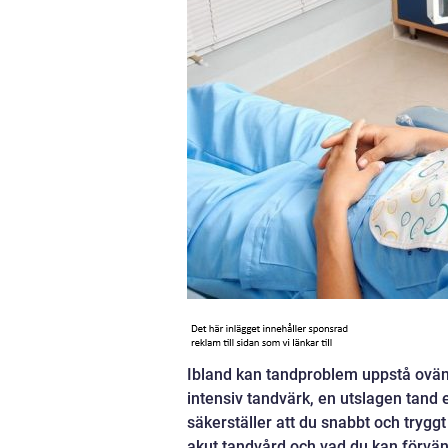
Ibland kan tandproblem uppstå ovän
intensiv tandvärk, en utslagen tand e
säkerställer att du snabbt och trygg
akut tandvård och vad du kan förvän