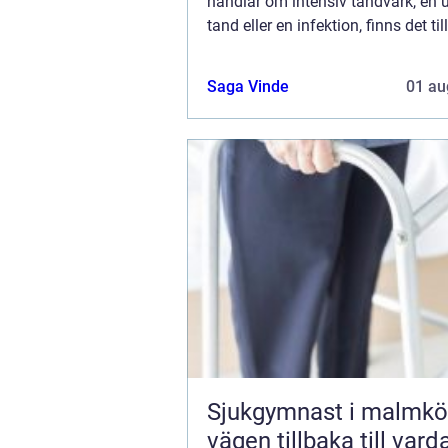
handlar om intensiv tandvärk, en 
tand eller en infektion, finns det ti
lösningar i Skövde som säkerst&a
Saga Vinde
01 au
Sjukgymnast i malmkö
vägen tillbaka till var