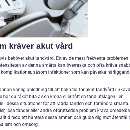
m kräver akut vård
gtvis behöver akut tandvård. Ett av de mest frekventa problemen 
ntensiteten av denna smärta kan överraska och ofta kräva snab
re komplikationer, såsom infektioner som kan påverka närliggand
annan vanlig anledning till att boka tid för akut tandvård i Skövd
 har du råkat bita av en krona eller fått en tand utslagen i en
 i dessa situationer för att rädda tanden och förhindra smärta.
er, lösa tänder eller andra oförutsedda problem kräva omedelba
alltid redo att hantera dessa ämnen och guida dig mot återställ
nalism och omsorg.