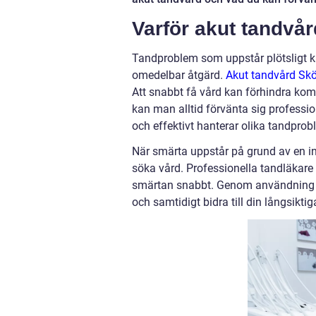
Varför akut tandvård
Tandproblem som uppstår plötsligt kan
omedelbar åtgärd.
Akut tandvård Skö
Att snabbt få vård kan förhindra kom
kan man alltid förvänta sig professi
och effektivt hanterar olika tandprob
När smärta uppstår på grund av en infe
söka vård. Professionella tandläkare 
smärtan snabbt. Genom användning a
och samtidigt bidra till din långsikti