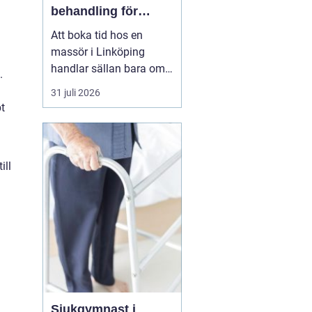
behandling för
kropp och hälsa
Att boka tid hos en
massör i Linköping
handlar sällan bara om
.
att unna sig något skönt.
31 juli 2026
För många är massage
t
ett viktigt stöd i
vardagen för att orka
arbeta, träna och leva ett
ill
aktivt liv utan ständig
g
värk. En genomtänkt
massage kan minska
spänningar...
Sjukgymnast i