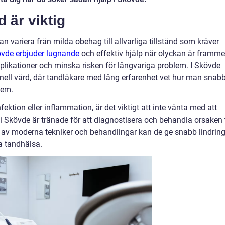
 är viktig
 variera från milda obehag till allvarliga tillstånd som kräver
vde erbjuder lugnande
och effektiv hjälp när olyckan är framme
plikationer och minska risken för långvariga problem. I Skövde
onell vård, där tandläkare med lång erfarenhet vet hur man snabb
lem.
ktion eller inflammation, är det viktigt att inte vänta med att
i Skövde är tränade för att diagnostisera och behandla orsaken t
v moderna tekniker och behandlingar kan de ge snabb lindrin
ga tandhälsa.