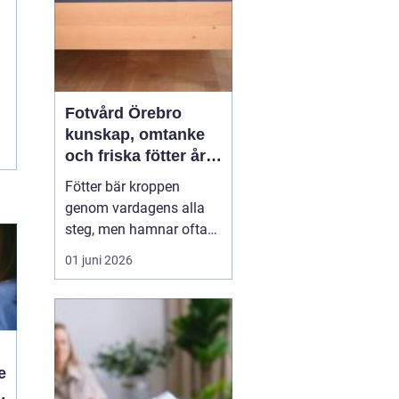
Fotvård Örebro
kunskap, omtanke
och friska fötter året
runt
Fötter bär kroppen
genom vardagens alla
steg, men hamnar ofta
längst ner på
01 juni 2026
prioriteringslistan.
Många söker hjälp först
när problemen redan gör
ont, skaver eller
begränsar vardagen.
e
Med
genomtänkt fotvård