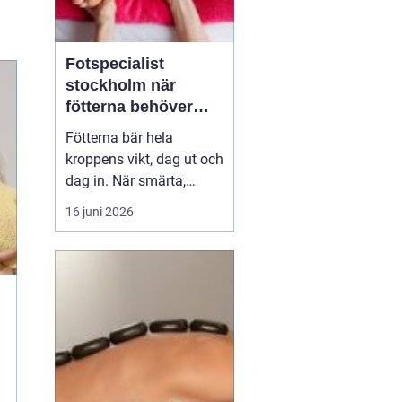
Fotspecialist
stockholm när
fötterna behöver
mer än vila
Fötterna bär hela
kroppens vikt, dag ut och
dag in. När smärta,
stelhet eller
16 juni 2026
felställningar uppstår
märks det ofta direkt i
vardagen vid varje steg, i
varje trappa, under varje
promenad. Många
väntar länge innan de
söker hjälp, trots att tidig
utre...