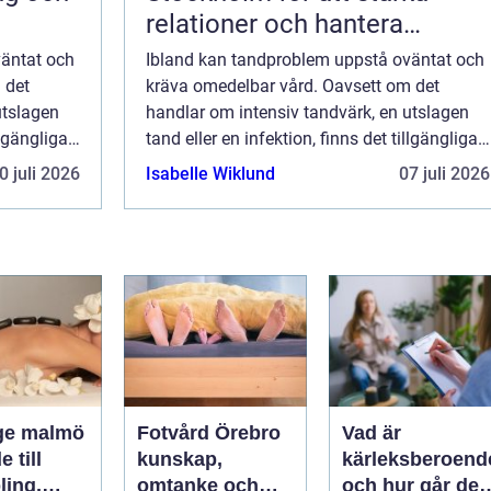
relationer och hantera
utmaningar
väntat och
Ibland kan tandproblem uppstå oväntat och
 det
kräva omedelbar vård. Oavsett om det
utslagen
handlar om intensiv tandvärk, en utslagen
llgängliga
tand eller en infektion, finns det tillgängliga
um...
lösningar i Skövde som säkerst&aum...
0 juli 2026
Isabelle Wiklund
07 juli 2026
ge malmö
Fotvård Örebro
Vad är
 till
kunskap,
kärleksberoend
ling,
omtanke och
och hur går det